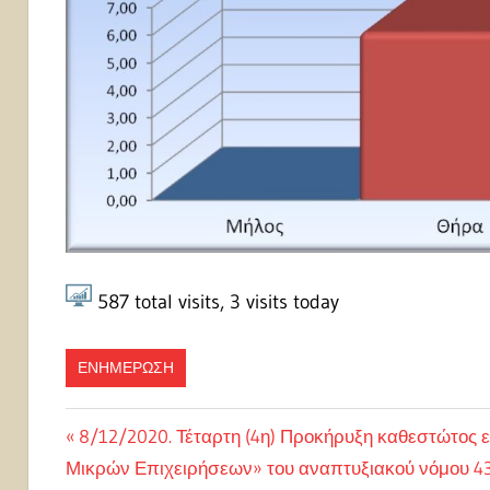
587
total visits,
3
visits today
ΕΝΗΜΕΡΩΣΗ
Πλοήγηση
Previous
8/12/2020. Τέταρτη (4η) Προκήρυξη καθεστώτος 
Post:
Μικρών Επιχειρήσεων» του αναπτυξιακού νόμου 4
άρθρων