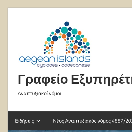
Skip
to
content
Γραφείο Εξυπηρέ
Αναπτυξιακοί νόμοι
Ειδήσεις
Νέος Αναπτυξιακός νόμος 4887/20