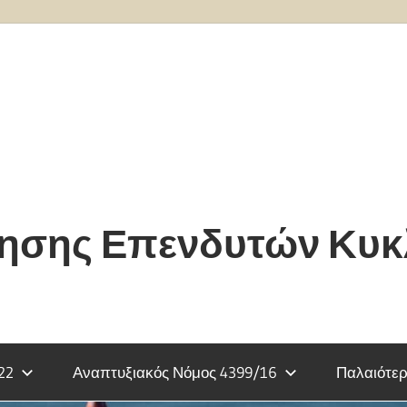
τησης Επενδυτών Κυ
22
Αναπτυξιακός Νόμος 4399/16
Παλαιότερ