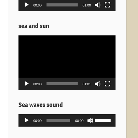
00:00
01:00
sea and sun
Πρόγραμμα
Αναπαραγωγής
Βίντεο
00:00
01:01
Sea waves sound
Πρόγραμμα
Χρησιμοποιείστε
00:00
00:00
Αναπαραγωγής
τα
Ήχου
πλήκτρα