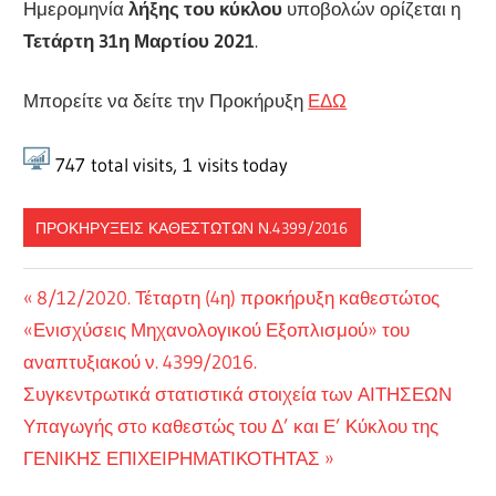
Ημερομηνία
λήξης του κύκλου
υποβολών ορίζεται η
Τετάρτη 31η Μαρτίου 2021
.
Μπορείτε να δείτε την Προκήρυξη
ΕΔΩ
747
total visits,
1
visits today
ΠΡΟΚΗΡΎΞΕΙΣ ΚΑΘΕΣΤΏΤΩΝ Ν.4399/2016
Πλοήγηση
Previous
8/12/2020. Τέταρτη (4η) προκήρυξη καθεστώτος
Post:
«Ενισχύσεις Μηχανολογικού Εξοπλισμού» του
άρθρων
αναπτυξιακού ν. 4399/2016.
Next
Συγκεντρωτικά στατιστικά στοιχεία των ΑΙΤΗΣΕΩΝ
Post:
Υπαγωγής στo καθεστώς του Δ’ και Ε’ Κύκλου της
ΓΕΝΙΚΗΣ ΕΠΙΧΕΙΡΗΜΑΤΙΚΟΤΗΤΑΣ