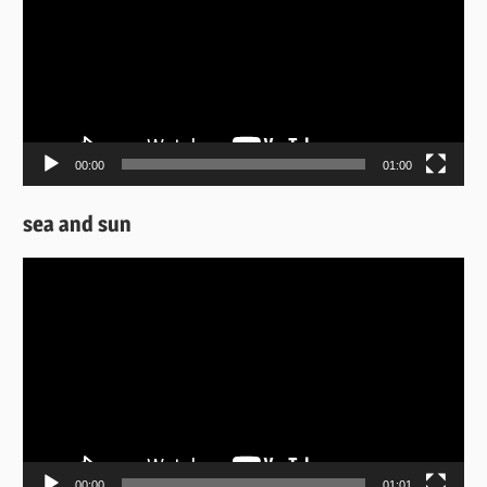
Βίντεο
00:00
01:00
sea and sun
Πρόγραμμα
Αναπαραγωγής
Βίντεο
00:00
01:01