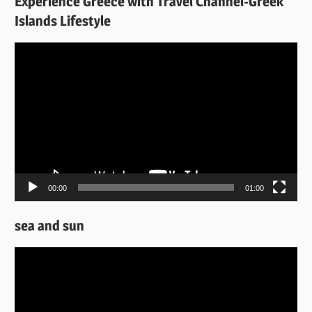
Experience Greece with Travel Channel-Greek
Islands Lifestyle
Πρόγραμμα
Αναπαραγωγής
Βίντεο
00:00
01:00
sea and sun
Πρόγραμμα
Αναπαραγωγής
Βίντεο