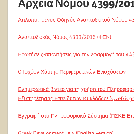
Αρχεία Νόμου 4399/20
Απλοποιημένος Οδηγός Αναπτυξιακού Νόμου 4
Αναπτυξιακός Νόμος 4399/2016 (ΦΕΚ)
Ερωτήσεις-απαντήσεις για την εφαρμογή του ν.
O Ισχύον Χάρτης Περιφερειακών Ενισχύσεων
Ενημερωτικά βίντεο για τη χρήση του Πληροφορ
Εξυπηρέτησης Επενδυτών Κυκλάδων (syzefxis.go
Εγγραφή στο Πληροφοριακό Σύστημα (ΠΣΚΕ-Επ) 
Greek Development Law (English version)