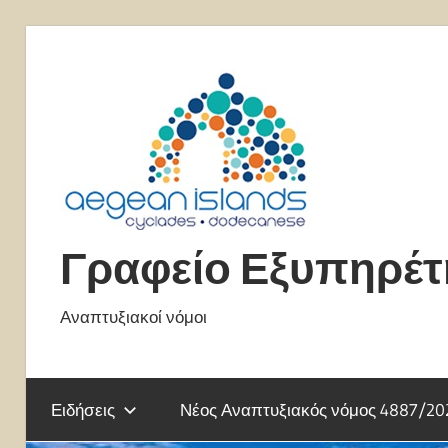
Skip
to
content
Γραφείο Εξυπηρέ
Αναπτυξιακοί νόμοι
Ειδήσεις
Νέος Αναπτυξιακός νόμος 4887/20