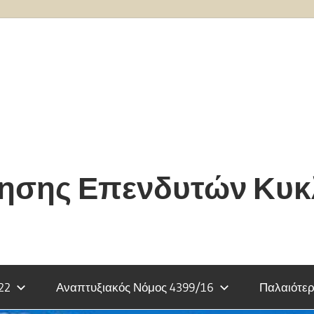
τησης Επενδυτών Κυ
22
Αναπτυξιακός Νόμος 4399/16
Παλαιότερ