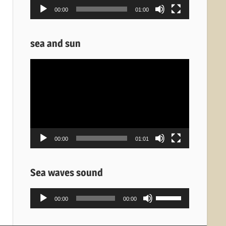
00:00
01:00
sea and sun
Πρόγραμμα
Αναπαραγωγής
Βίντεο
00:00
01:01
Sea waves sound
Πρόγραμμα
Χρησιμοποιείστε
00:00
00:00
Αναπαραγωγής
τα
Ήχου
πλήκτρα