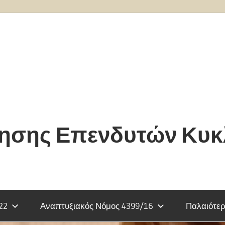
τησης Επενδυτών Κυ
22
Αναπτυξιακός Νόμος 4399/16
Παλαιότερ