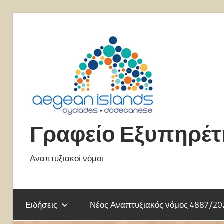
Skip
to
content
Γραφείο Εξυπηρέ
Αναπτυξιακοί νόμοι
Ειδήσεις
Νέος Αναπτυξιακός νόμος 4887/20