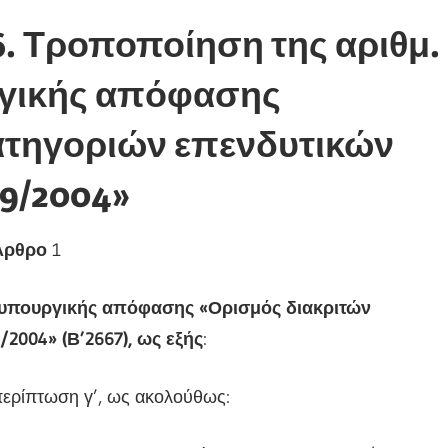
6. Τροποποίηση της αριθμ.
ργικής απόφασης
ατηγοριών επενδυτικών
99/2004»
Άρθρο
1
6 υπουργικής απόφασης «Ορισμός διακριτών
2004» (Β’2667), ως εξής
:
περίπτωση γ’, ως ακολούθως: