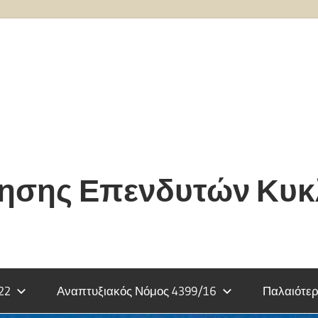
τησης Επενδυτών Κυ
22
Αναπτυξιακός Νόμος 4399/16
Παλαιότερ