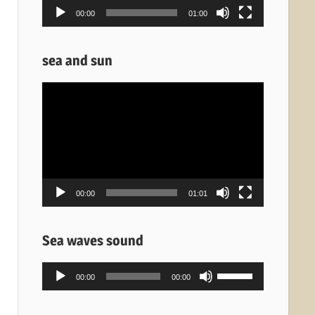
00:00
01:00
sea and sun
Πρόγραμμα
Αναπαραγωγής
Βίντεο
00:00
01:01
Sea waves sound
Πρόγραμμα
Χρησιμοποιείστε
00:00
00:00
Αναπαραγωγής
τα
Ήχου
πλήκτρα