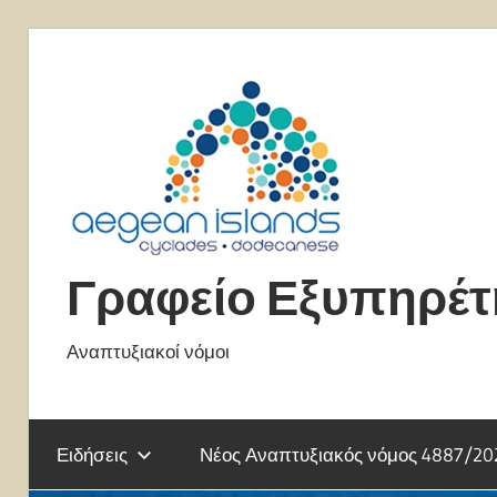
Skip
to
content
Γραφείο Εξυπηρέ
Αναπτυξιακοί νόμοι
Ειδήσεις
Νέος Αναπτυξιακός νόμος 4887/20