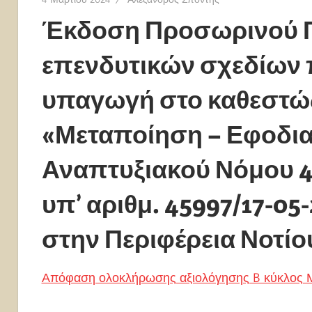
Έκδοση Προσωρινού Π
επενδυτικών σχεδίων
υπαγωγή στο καθεστώ
«Μεταποίηση – Εφοδια
Αναπτυξιακού Νόμου 48
υπ’ αριθμ. 45997/17-05
στην Περιφέρεια Νοτίο
Απόφαση ολοκλήρωσης αξιολόγησης B κύκλος Μ