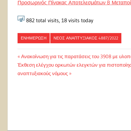
Προσωρινός Πίνακας Αποτελεσμάτων B Μεταποί
882
total visits,
18
visits today
ΕΝΗΜΕΡΩΣΗ
ΝΈΟΣ ΑΝΑΠΤΥΞΙΑΚΌΣ 4887/2022
Πλοήγηση
Previous
Ανακοίνωση για τις παρατάσεις του 3908 με υλοπ
Next
Post:
Έκθεση ελέγχου ορκωτών ελεγκτών για πιστοποίη
άρθρων
Post:
αναπτυξιακούς νόμους