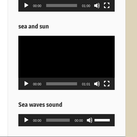
00:00
01:00
sea and sun
Πρόγραμμα
Αναπαραγωγής
Βίντεο
00:00
01:01
Sea waves sound
Πρόγραμμα
Χρησιμοποιείστε
00:00
00:00
Αναπαραγωγής
τα
Ήχου
πλήκτρα