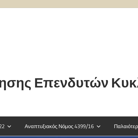
τησης Επενδυτών Κυ
22
Αναπτυξιακός Νόμος 4399/16
Παλαιότερ