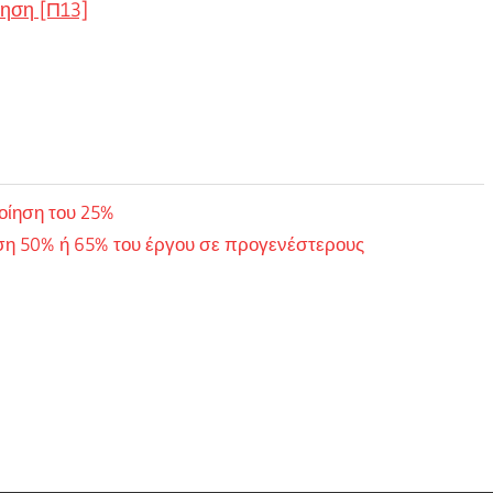
ηση [Π13]
οίηση του 25%
ση 50% ή 65% του έργου σε προγενέστερους