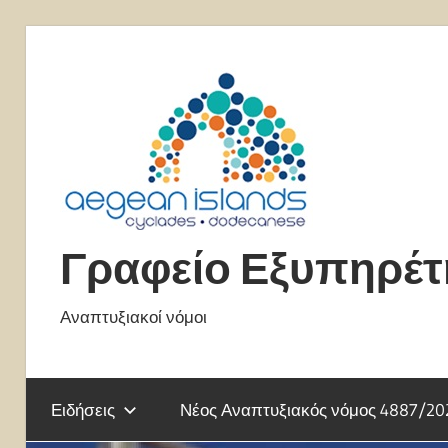
Skip
to
content
Γραφείο Εξυπηρέ
Αναπτυξιακοί νόμοι
Ειδήσεις
Νέος Αναπτυξιακός νόμος 4887/20