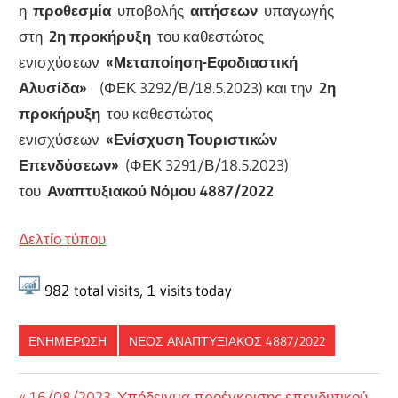
η
προθεσμία
υποβολής
αιτήσεων
υπαγωγής
στη
2η προκήρυξη
του καθεστώτος
ενισχύσεων
«Μεταποίηση-Εφοδιαστική
Αλυσίδα»
(ΦΕΚ 3292/Β/18.5.2023) και την
2η
προκήρυξη
του καθεστώτος
ενισχύσεων
«Ενίσχυση Τουριστικών
Επενδύσεων»
(ΦΕΚ 3291/Β/18.5.2023)
του
Αναπτυξιακού Νόμου 4887/2022
.
Δελτίο τύπου
982
total visits,
1
visits today
ΕΝΗΜΕΡΩΣΗ
ΝΈΟΣ ΑΝΑΠΤΥΞΙΑΚΌΣ 4887/2022
Previous
16/08/2023. Υπόδειγμα προέγκρισης επενδυτικού