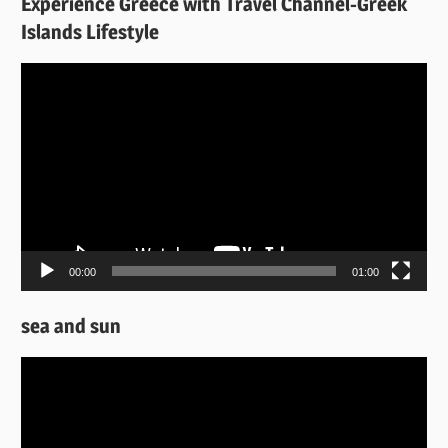
Experience Greece with Travel Channel-Greek
Islands Lifestyle
Πρόγραμμα
Αναπαραγωγής
Βίντεο
00:00
01:00
sea and sun
Πρόγραμμα
Αναπαραγωγής
Βίντεο