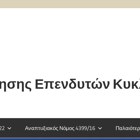
τησης Επενδυτών Κυ
22
Αναπτυξιακός Νόμος 4399/16
Παλαιότερ