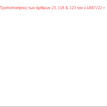
Next
Τροποποιήσεις των άρθρων 23, 118 & 123 του ν.4887/22
Post: