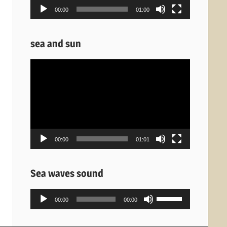
00:00
01:00
sea and sun
Πρόγραμμα
Αναπαραγωγής
Βίντεο
00:00
01:01
Sea waves sound
Πρόγραμμα
Χρησιμοποιείστε
00:00
00:00
Αναπαραγωγής
τα
Ήχου
πλήκτρα