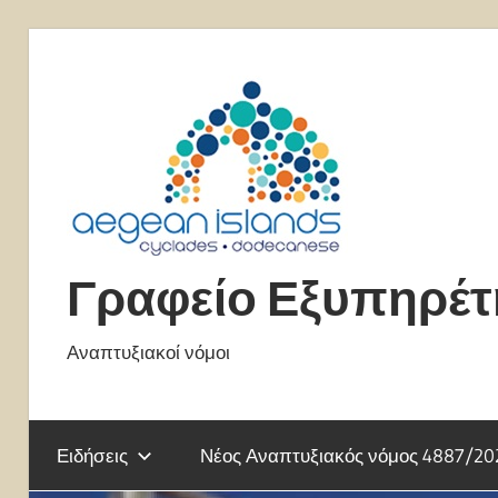
Skip
to
content
Γραφείο Εξυπηρέ
Αναπτυξιακοί νόμοι
Ειδήσεις
Νέος Αναπτυξιακός νόμος 4887/20