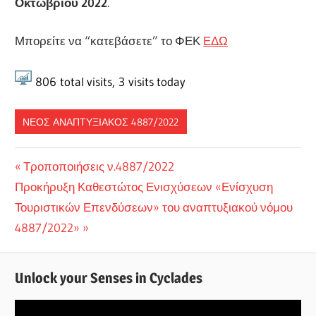
Οκτωβρίου 2022
.
Μπορείτε να “κατεβάσετε” το ΦΕΚ
ΕΔΩ
806
total visits,
3
visits today
ΝΈΟΣ ΑΝΑΠΤΥΞΙΑΚΌΣ 4887/2022
Πλοήγηση
Previous
Τροποποιήσεις ν.4887/2022
Next
Post:
Προκήρυξη Καθεστώτος Ενισχύσεων «Ενίσχυση
άρθρων
Post:
Τουριστικών Επενδύσεων» του αναπτυξιακού νόμου
4887/2022»
Unlock your Senses in Cyclades
Πρόγραμμα