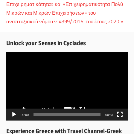
Επιχειρηματικότητα» και «Επιχειρηματικότητα Πολύ
Μικρών και Μικρών Επιχειρήσεων» του
αναπτυξιακού νόμου ν. 4399/2016, του έτους 2020
Unlock your Senses in Cyclades
Πρόγραμμα
Αναπαραγωγής
Βίντεο
00:00
00:34
Experience Greece with Travel Channel-Greek