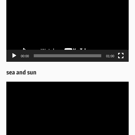
Αναπαραγωγής
Βίντεο
00:00
01:00
sea and sun
Πρόγραμμα
Αναπαραγωγής
Βίντεο