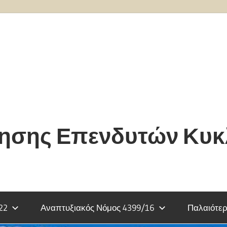
τησης Επενδυτών Κυ
22
Αναπτυξιακός Νόμος 4399/16
Παλαιότερ