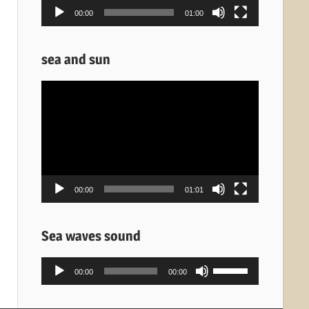
00:00
01:00
sea and sun
Πρόγραμμα
Αναπαραγωγής
Βίντεο
00:00
01:01
Sea waves sound
Πρόγραμμα
Χρησιμοποιείστε
00:00
00:00
Αναπαραγωγής
τα
Ήχου
πλήκτρα