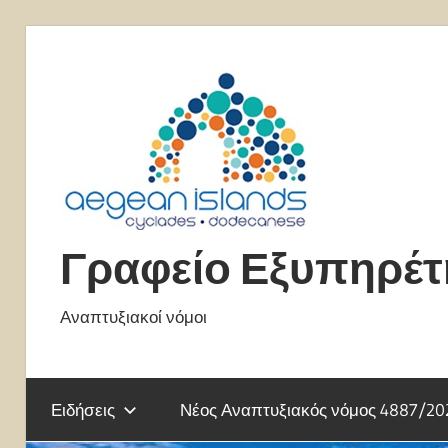
Skip
to
content
Γραφείο Εξυπηρέ
Αναπτυξιακοί νόμοι
Ειδήσεις
Νέος Αναπτυξιακός νόμος 4887/20