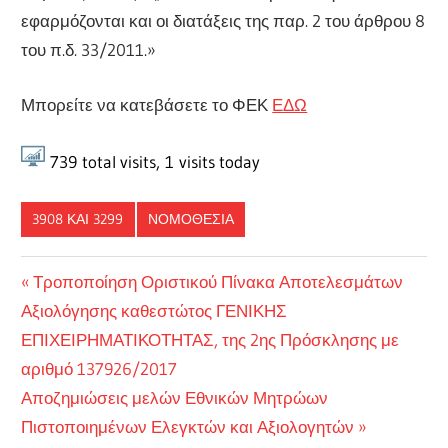
εφαρμόζονται και οι διατάξεις της παρ. 2 του άρθρου 8
του π.δ. 33/2011.»
Μπορείτε να κατεβάσετε το ΦΕΚ
ΕΔΩ
739
total visits,
1
visits today
3908 ΚΑΙ 3299
ΝΟΜΟΘΕΣΙΑ
Πλοήγηση
Previous
Τροποποίηση Οριστικού Πίνακα Αποτελεσμάτων
Post:
Αξιολόγησης καθεστώτος ΓΕΝΙΚΗΣ
άρθρων
ΕΠΙΧΕΙΡΗΜΑΤΙΚΟΤΗΤΑΣ, της 2ης Πρόσκλησης με
αριθμό 137926/2017
Next
Αποζημιώσεις μελών Εθνικών Μητρώων
Post:
Πιστοποιημένων Ελεγκτών και Αξιολογητών