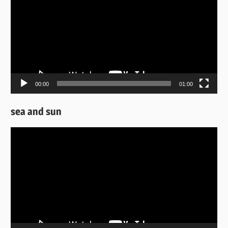
Βίντεο
00:00
01:00
sea and sun
Πρόγραμμα
Αναπαραγωγής
Βίντεο