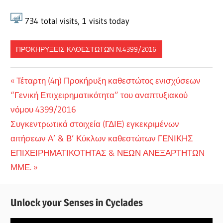
734
total visits,
1
visits today
ΠΡΟΚΗΡΎΞΕΙΣ ΚΑΘΕΣΤΏΤΩΝ Ν.4399/2016
Πλοήγηση
Previous
Τέταρτη (4η) Προκήρυξη καθεστώτος ενισχύσεων
Post:
“Γενική Επιχειρηματικότητα” του αναπτυξιακού
άρθρων
νόμου 4399/2016
Next
Συγκεντρωτικά στοιχεία (ΓΔΙΕ) εγκεκριμένων
Post:
αιτήσεων Α’ & Β’ Κύκλων καθεστώτων ΓΕΝΙΚΗΣ
ΕΠΙΧΕΙΡΗΜΑΤΙΚΟΤΗΤΑΣ & ΝΕΩΝ ΑΝΕΞΑΡΤΗΤΩΝ
ΜΜΕ.
Unlock your Senses in Cyclades