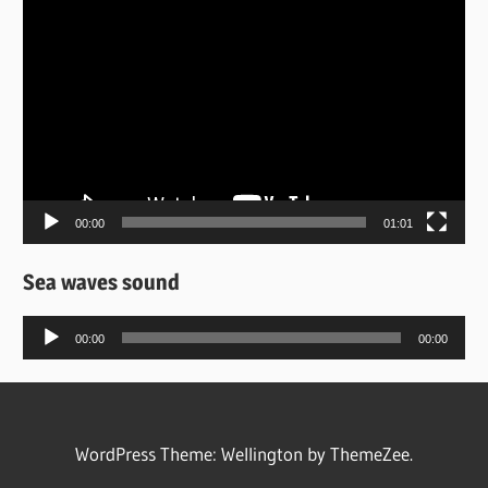
Πρόγραμμα
Αναπαραγωγής
Βίντεο
00:00
01:01
Sea waves sound
Πρόγραμμα
00:00
00:00
Αναπαραγωγής
Ήχου
WordPress Theme: Wellington by ThemeZee.