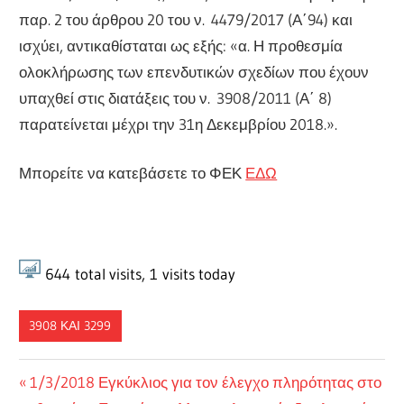
παρ. 2 του άρθρου 20 του ν. 4479/2017 (Α΄94) και
ισχύει, αντικαθίσταται ως εξής: «α. Η προθεσμία
ολοκλήρωσης των επενδυτικών σχεδίων που έχουν
υπαχθεί στις διατάξεις του ν. 3908/2011 (Α΄ 8)
παρατείνεται μέχρι την 31η Δεκεμβρίου 2018.».
Μπορείτε να κατεβάσετε το ΦΕΚ
ΕΔΩ
644
total visits,
1
visits today
3908 ΚΑΙ 3299
Πλοήγηση
Previous
1/3/2018 Εγκύκλιος για τον έλεγχο πληρότητας στο