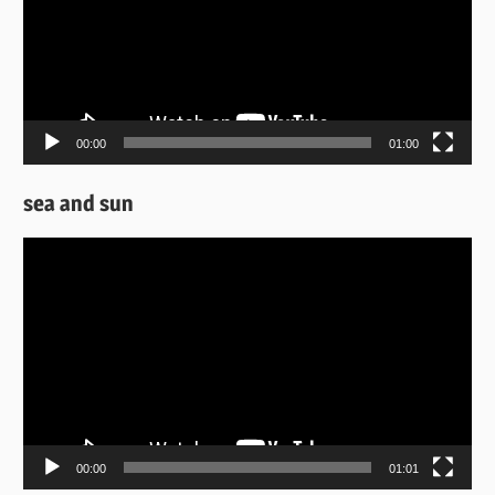
00:00
01:00
sea and sun
Πρόγραμμα
Αναπαραγωγής
Βίντεο
00:00
01:01