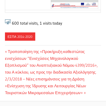
600
total visits,
1
visits today
ΕΣΠΑ 2014-2020
Πλοήγηση
Previous
Τροποποίηση της «Προκήρυξη καθεστώτος
Post:
ενισχύσεων “Ενισχύσεις Μηχανολογικού
άρθρων
Εξοπλισμού” του Αναπτυξιακού Νόμου 4399/2016»,
του Α κύκλου, ως προς την διαδικασία Αξιολόγησης.
Next
2/3/2018 – Νέες επισημάνσεις για τη Δράση
Post:
«Ενίσχυση της Ίδρυσης και Λειτουργίας Νέων
Τουριστικών Μικρομεσαίων Επιχειρήσεων»