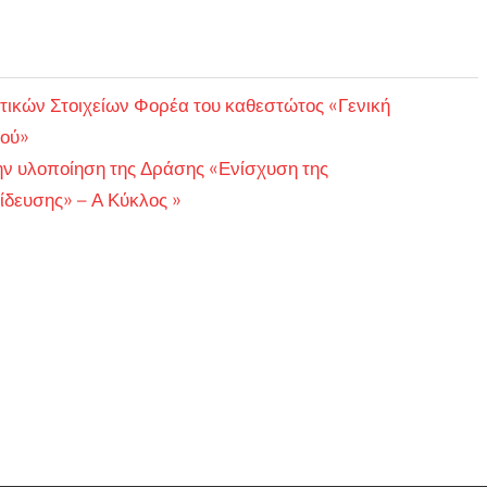
ικών Στοιχείων Φορέα του καθεστώτος «Γενική
ού»
ην υλοποίηση της Δράσης «Ενίσχυση της
δευσης» – Α Κύκλος