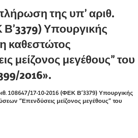
λήρωση της υπ’ αριθ.
Κ Β’3379) Υπουργικής
η καθεστώτος
ς μείζονος μεγέθους” του
99/2016».
θ. 108647/17-10-2016 (ΦΕΚ Β’3379) Υπουργικής
σεων “Επενδύσεις μείζονος μεγέθους” του