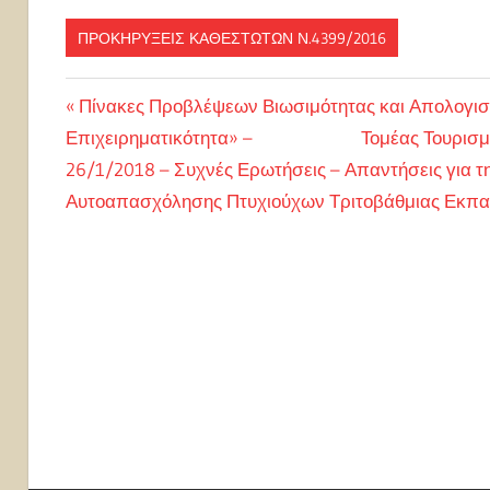
ΠΡΟΚΗΡΎΞΕΙΣ ΚΑΘΕΣΤΏΤΩΝ Ν.4399/2016
Πλοήγηση
Previous
Πίνακες Προβλέψεων Βιωσιμότητας και Απολογιστ
Post:
Επιχειρηματικότητα» – Τομέας Τουρισμ
άρθρων
Next
26/1/2018 – Συχνές Ερωτήσεις – Απαντήσεις για τ
Post:
Αυτοαπασχόλησης Πτυχιούχων Τριτοβάθμιας Εκπαί