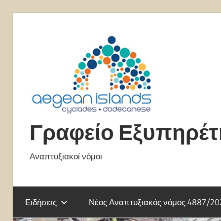
Skip
to
content
Γραφείο Εξυπηρέ
Αναπτυξιακοί νόμοι
Ειδήσεις
Νέος Αναπτυξιακός νόμος 4887/20