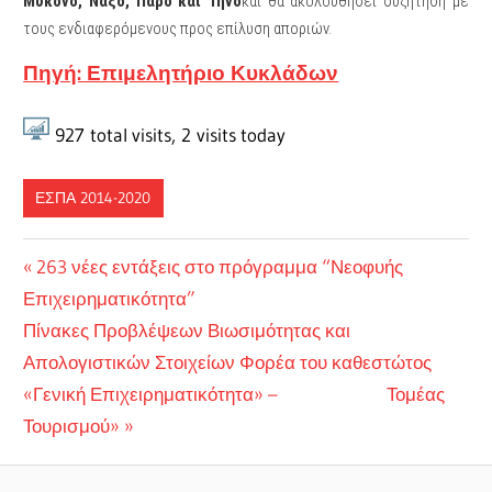
Μύκονο, Νάξο, Πάρο και Τήνο
και θα ακολουθήσει συζήτηση με
τους ενδιαφερόμενους προς επίλυση αποριών.
Πηγή: Επιμελητήριο Κυκλάδων
927
total visits,
2
visits today
ΕΣΠΑ 2014-2020
Πλοήγηση
Previous
263 νέες εντάξεις στο πρόγραμμα “Νεοφυής
Post:
Επιχειρηματικότητα”
άρθρων
Next
Πίνακες Προβλέψεων Βιωσιμότητας και
Post:
Απολογιστικών Στοιχείων Φορέα του καθεστώτος
«Γενική Επιχειρηματικότητα» – Τομέας
Τουρισμού»