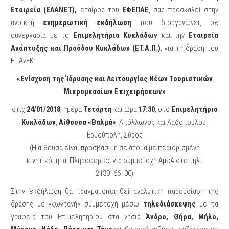
Εταιρεία (ΕΛΑΝΕΤ),
εταίρος του
ΕΦΕΠΑΕ
, σας προσκαλεί στην
ανοικτή
ενημερωτική εκδήλωση
που διοργανώνει, σε
συνεργασία με το
Επιμελητήριο Κυκλάδων
και την
Εταιρεία
Ανάπτυξης και Προόδου Κυκλάδων (ΕΤ.Α.Π.)
, για τη δράση του
ΕΠΑνΕΚ:
«Ενίσχυση της Ίδρυσης και Λειτουργίας Νέων Τουριστικών
Μικρομεσαίων Επιχειρήσεων»
στις
24/01/2018
, ημέρα
Τετάρτη
και ώρα
17:30
, στο
Επιμελητήριο
Κυκλάδων
,
Αίθουσα «Βαλμά»
, Απόλλωνος και Λαδοπούλου,
Ερμούπολη, Σύρος
(Η αίθουσα είναι προσβάσιμη σε άτομα με περιορισμένη
κινητικότητα. Πληροφορίες για συμμετοχή ΑμεΑ στο τηλ.:
2130166100)
Στην εκδήλωση θα πραγματοποιηθεί αναλυτική παρουσίαση της
δράσης με «ζωντανή» συμμετοχή μέσω
τηλεδιάσκεψης
με τα
γραφεία του Επιμελητηρίου στα νησιά
Άνδρο, Θήρα, Μήλο,