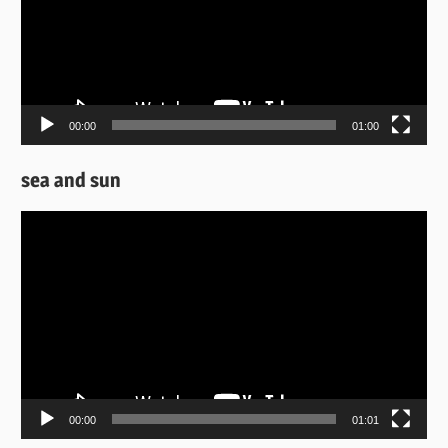
00:00
01:00
sea and sun
Πρόγραμμα
Αναπαραγωγής
Βίντεο
00:00
01:01