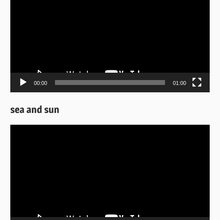
Αναπαραγωγής
Βίντεο
00:00
01:00
sea and sun
Πρόγραμμα
Αναπαραγωγής
Βίντεο