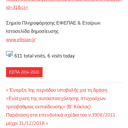
id=31&cs=
Σημεία Πληροφόρησης ΕΦΕΠΑΕ & Εταίρων
Ιστοσελίδα δημοσίευσης
www.efepae.gr
611
total visits,
6
visits today
ΕΣΠΑ 2014-2020
Πλοήγηση
Previous
Έναρξη 3ης περιόδου υποβολής για τη δράση
Post:
«Ενίσχυση της αυτοαπασχόλησης πτυχιούχων
άρθρων
τριτοβάθμιας εκπαίδευσης» (Β’ Κύκλος)
Next
Παράταση στα επενδυτικά σχέδια του ν.3908/2011
Post:
μέχρι 31/12/2018