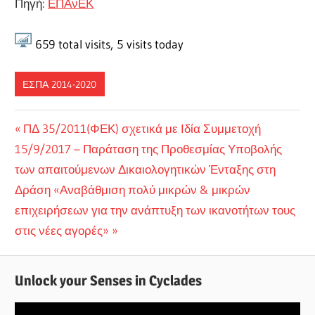
Πηγή:
ΕΠΑνΕΚ
659
total visits,
5
visits today
ΕΣΠΑ 2014-2020
Πλοήγηση
Previous
ΠΔ 35/2011(ΦΕΚ) σχετικά με Ιδία Συμμετοχή
Next
Post:
15/9/2017 – Παράταση της Προθεσμίας Υποβολής
άρθρων
Post:
των απαιτούμενων Δικαιολογητικών Ένταξης στη
Δράση «Αναβάθμιση πολύ μικρών & μικρών
επιχειρήσεων για την ανάπτυξη των ικανοτήτων τους
στις νέες αγορές»
Unlock your Senses in Cyclades
Πρόγραμμα