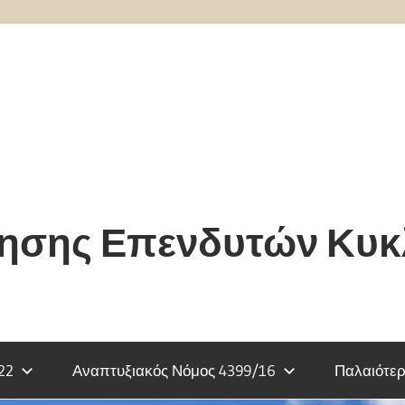
τησης Επενδυτών Κυ
22
Αναπτυξιακός Νόμος 4399/16
Παλαιότερ