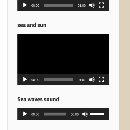
00:00
01:00
sea and sun
Πρόγραμμα
Αναπαραγωγής
Βίντεο
00:00
01:01
Sea waves sound
Πρόγραμμα
Χρησιμοποιείστε
00:00
00:00
Αναπαραγωγής
τα
Ήχου
πλήκτρα