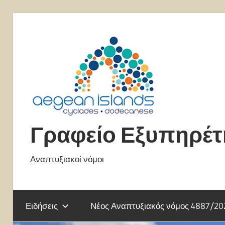
Skip
to
content
Γραφείο Εξυπηρέ
Αναπτυξιακοί νόμοι
Ειδήσεις
Νέος Αναπτυξιακός νόμος 4887/20