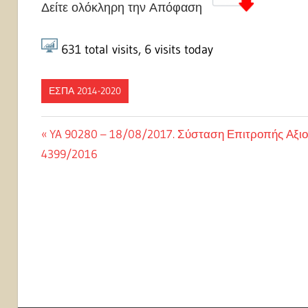
Δείτε ολόκληρη την Απόφαση
631
total visits,
6
visits today
ΕΣΠΑ 2014-2020
Πλοήγηση
Previous
YA 90280 – 18/08/2017. Σύσταση Επιτροπής Αξι
Post:
4399/2016
άρθρων