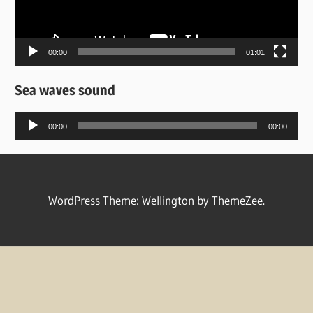
00:00
01:01
Sea waves sound
Πρόγραμμα
00:00
00:00
Αναπαραγωγής
Ήχου
WordPress Theme: Wellington by ThemeZee.