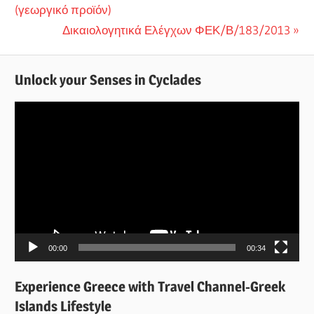
(γεωργικό προϊόν)
Next
Δικαιολογητικά Ελέγχων ΦΕΚ/Β/183/2013
Post:
Unlock your Senses in Cyclades
Πρόγραμμα
Αναπαραγωγής
Βίντεο
00:00
00:34
Experience Greece with Travel Channel-Greek
Islands Lifestyle