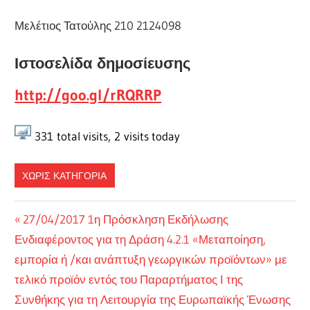
Μελέτιος Τατούλης 210 2124098
Ιστοσελίδα δημοσίευσης
http://goo.gl/rRQRRP
331
total visits,
2
visits today
ΧΩΡΊΣ ΚΑΤΗΓΟΡΊΑ
Πλοήγηση
Previous
27/04/2017 1η Πρόσκληση Εκδήλωσης
Post:
Ενδιαφέροντος για τη Δράση 4.2.1 «Μεταποίηση,
άρθρων
εμπορία ή /και ανάπτυξη γεωργικών προϊόντων» με
τελικό προϊόν εντός του Παραρτήματος Ι της
Συνθήκης για τη Λειτουργία της Ευρωπαϊκής Ένωσης