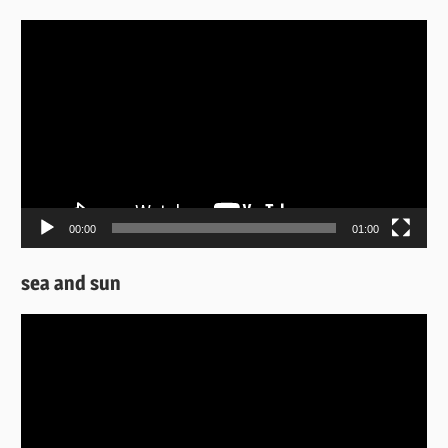
Πρόγραμμα
Αναπαραγωγής
Βίντεο
00:00
01:00
sea and sun
Πρόγραμμα
Αναπαραγωγής
Βίντεο