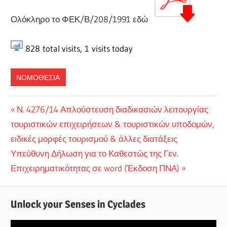
Ολόκληρο το ΦΕΚ/Β/208/1991 εδώ
828
total visits,
1
visits today
ΝΟΜΟΘΕΣΙΑ
Πλοήγηση
Previous
Ν. 4276/14 Απλούστευση διαδικασιών λειτουργίας
Post:
τουριστικών επιχειρήσεων & τουριστικών υποδομών,
άρθρων
ειδικές μορφές τουρισμού & άλλες διατάξεις
Next
Υπεύθυνη Δήλωση για το Καθεστώς της Γεν.
Post:
Επιχειρηματικότητας σε word (Έκδοση ΠΝΑ)
Unlock your Senses in Cyclades
Πρόγραμμα