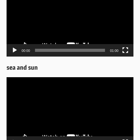
Βίντεο
00:00
01:00
sea and sun
Πρόγραμμα
Αναπαραγωγής
Βίντεο