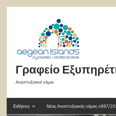
Skip
to
content
Γραφείο Εξυπηρέ
Αναπτυξιακοί νόμοι
Ειδήσεις
Νέος Αναπτυξιακός νόμος 4887/20