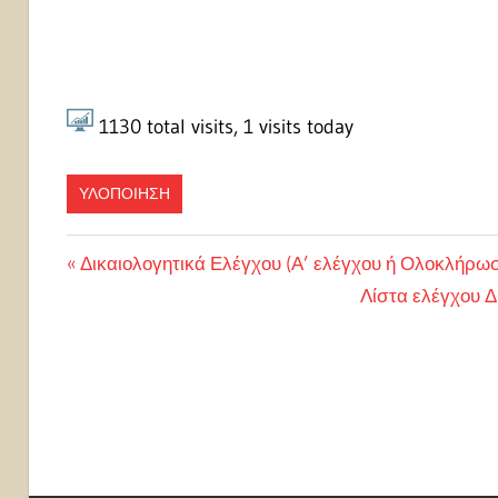
1130
total visits,
1
visits today
ΥΛΟΠΟΙΗΣΗ
Πλοήγηση
Previous
Δικαιολογητικά Ελέγχου (Α’ ελέγχου ή Ολοκλήρω
Post:
Next
Λίστα ελέγχου 
άρθρων
Post: