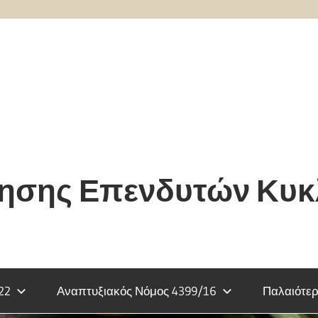
τησης Επενδυτών Κυ
22
Αναπτυξιακός Νόμος 4399/16
Παλαιότερ