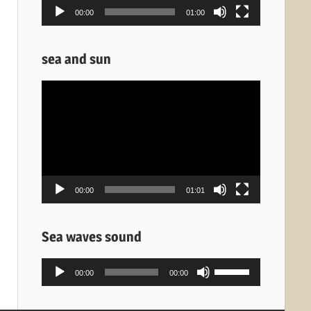
00:00
01:00
sea and sun
Πρόγραμμα
Αναπαραγωγής
Βίντεο
00:00
01:01
Sea waves sound
Πρόγραμμα
Χρησιμοποιείστε
00:00
00:00
Αναπαραγωγής
τα
Ήχου
πλήκτρα