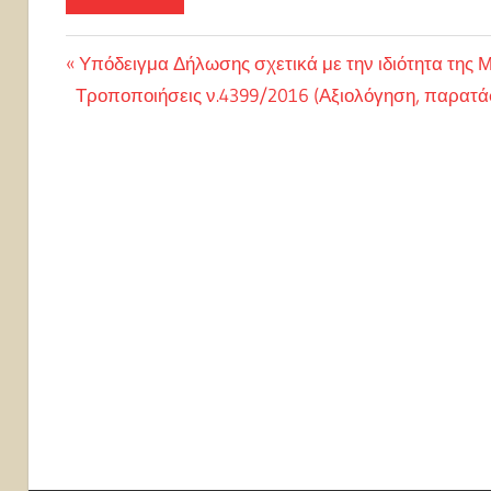
Πλοήγηση
Previous
Υπόδειγμα Δήλωσης σχετικά με την ιδιότητα τη
Next
Post:
Τροποποιήσεις ν.4399/2016 (Αξιολόγηση, παρατάσ
άρθρων
Post: