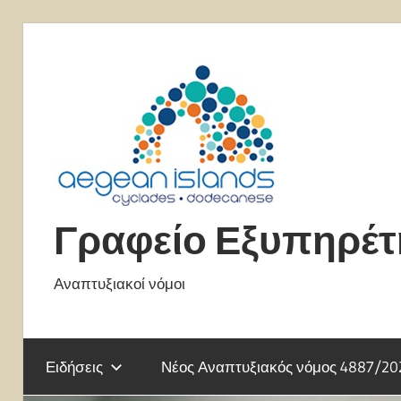
Skip
to
content
Γραφείο Εξυπηρέ
Αναπτυξιακοί νόμοι
Ειδήσεις
Νέος Αναπτυξιακός νόμος 4887/20