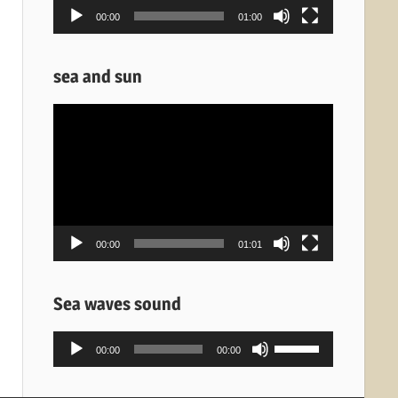
00:00
01:00
sea and sun
Πρόγραμμα
Αναπαραγωγής
Βίντεο
00:00
01:01
Sea waves sound
Πρόγραμμα
Χρησιμοποιείστε
00:00
00:00
Αναπαραγωγής
τα
Ήχου
πλήκτρα