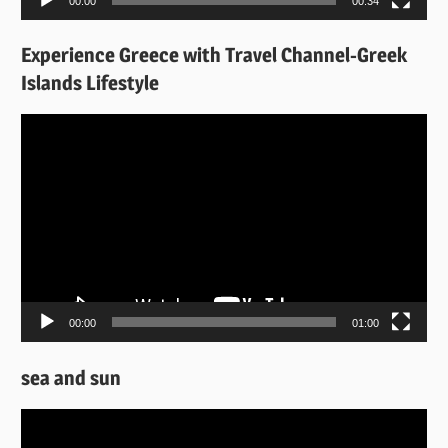
00:00
00:34
Experience Greece with Travel Channel-Greek
Islands Lifestyle
Πρόγραμμα
Αναπαραγωγής
Βίντεο
00:00
01:00
sea and sun
Πρόγραμμα