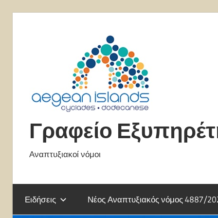
Skip
to
content
Γραφείο Εξυπηρέ
Αναπτυξιακοί νόμοι
Ειδήσεις
Νέος Αναπτυξιακός νόμος 4887/20