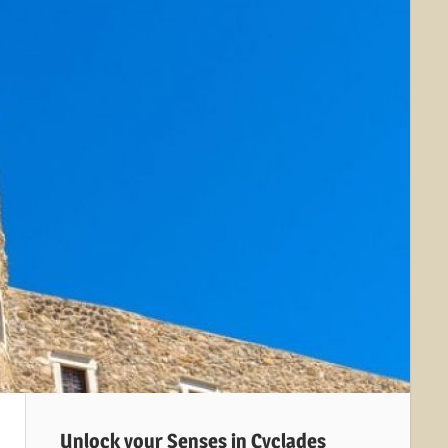
Unlock your Senses in Cyclades