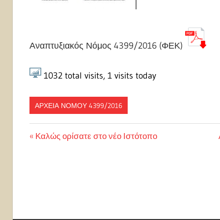
Αναπτυξιακός Νόμος 4399/2016 (ΦΕΚ)
1032
total visits,
1
visits today
ΑΡΧΕΊΑ ΝΌΜΟΥ 4399/2016
Πλοήγηση
Previous
Καλώς ορίσατε στο νέο Ιστότοπο
Post:
άρθρων