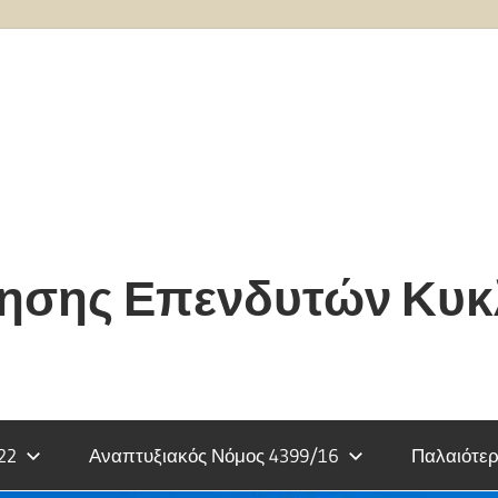
τησης Επενδυτών Κυ
22
Αναπτυξιακός Νόμος 4399/16
Παλαιότερ