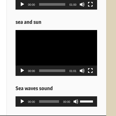
00:00
01:00
sea and sun
Πρόγραμμα
Αναπαραγωγής
Βίντεο
00:00
01:01
Sea waves sound
Πρόγραμμα
Χρησιμοποιείστε
00:00
00:00
Αναπαραγωγής
τα
Ήχου
πλήκτρα