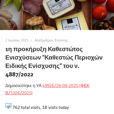
2 Ιουλίου 2025
Αλέξανδρος Σπόντης
1η προκήρυξη Καθεστώτος
Ενισχύσεων “Καθεστώς Περιοχών
Ειδικής Ενίσχυσης” του ν.
4887/2022
Δημοσιεύτηκε η ΥΑ
49926/26-06-2025 (ΦΕΚ
Β/3306/2025)
762
total visits,
18
visits today